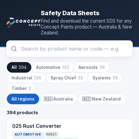
Safety Data Sheets
Find and download the current SDS for any
Concept Paints product — Australia & New
Zealand.
All
394
Automotive
145
Aerosols
36
Industrial
136
Spray Chief
36
Systems
39
Timber
2
All regions
🇦🇺
Australia
🇳🇿
New Zealand
394 products
025 Rust Converter
AUTOMOTIVE
AU025