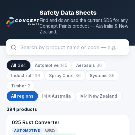
Safety Data Sheets
Find and download the current SDS for any
Concept Paints product — Australia & New
Zealand.
All
394
Automotive
145
Aerosols
36
Industrial
136
Spray Chief
36
Systems
39
Timber
2
All regions
🇦🇺
Australia
🇳🇿
New Zealand
394 products
025 Rust Converter
AUTOMOTIVE
AU025